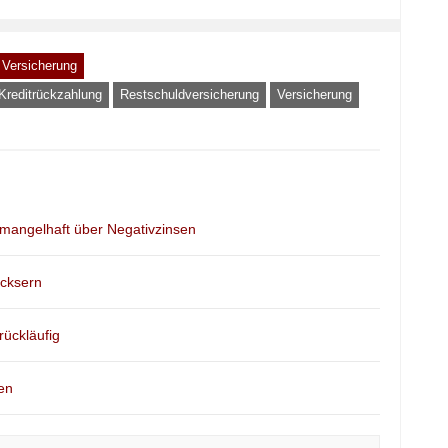
Versicherung
Kreditrückzahlung
Restschuldversicherung
Versicherung
 mangelhaft über Negativzinsen
icksern
ückläufig
en