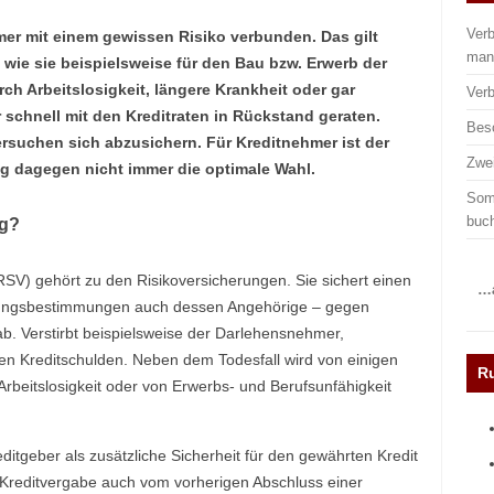
Verb
mer mit einem gewissen Risiko verbunden. Das gilt
man
ie sie beispielsweise für den Bau bzw. Erwerb der
h Arbeitslosigkeit, längere Krankheit oder gar
Verb
schnell mit den Kreditraten in Rückstand geraten.
Besc
suchen sich abzusichern. Für Kreditnehmer ist der
Zwei
g dagegen nicht immer die optimale Wahl.
Somm
buc
ng?
SV) gehört zu den Risikoversicherungen. Sie sichert einen
…a
rungsbestimmungen auch dessen Angehörige – gegen
ab. Verstirbt beispielsweise der Darlehensnehmer,
en Kreditschulden. Neben dem Todesfall wird von einigen
R
rbeitslosigkeit oder von Erwerbs- und Berufsunfähigkeit
itgeber als zusätzliche Sicherheit für den gewährten Kredit
Kreditvergabe auch vom vorherigen Abschluss einer