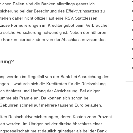
chen Fällen sind die Banken allerdings gesetzlich
ersicherung bei der Berechnung des Effektivzinssatzes zu
tehen daher nicht offiziell auf eine RSV. Stattdessen
ziöse Formulierungen im Kreditangebot beim Verbraucher
ne solche Versicherung notwendig ist. Neben der höheren
n die Banken hierbei zudem von der Abschlussprovision des
erung?
ng werden im Regelfall von der Bank bei Ausreichung des
gen – wodurch sich die Kreditraten für die Rückzahlung
ach Anbieter und Umfang der Absicherung. Bei einigen
tsumme als Prämie an. Da können sich schon bei
 Gebühren schnell auf mehrere tausend Euro belaufen.
llten Restschuldversicherungen, deren Kosten zehn Prozent
ert werden. Im Übrigen sei der direkte Abschluss einer
ngsgesellschaft meist deutlich günstiger als bei der Bank