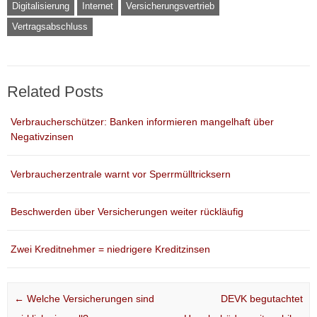
Digitalisierung
Internet
Versicherungsvertrieb
Vertragsabschluss
Related Posts
Verbraucherschützer: Banken informieren mangelhaft über
Negativzinsen
Verbraucherzentrale warnt vor Sperrmülltricksern
Beschwerden über Versicherungen weiter rückläufig
Zwei Kreditnehmer = niedrigere Kreditzinsen
Post navigation
←
Welche Versicherungen sind
DEVK begutachtet